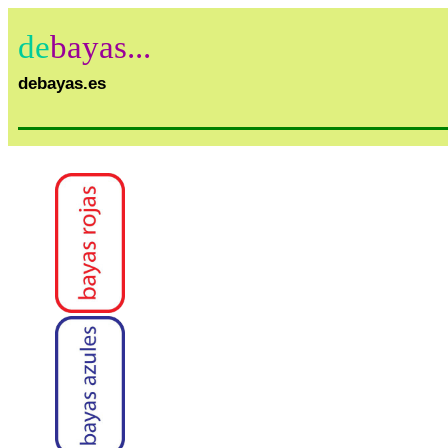
de
bayas...
debayas.es